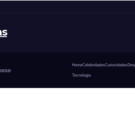
as
Home
Celebridades
Curiosidades
Des
ansar
.
Tecnologia