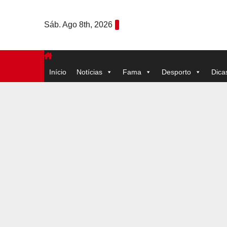
Skip
to
Sáb. Ago 8th, 2026
content
Início
Notícias
Fama
Desporto
Dica