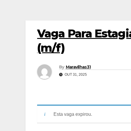
Vaga Para Estagi
(m/f)
By
Maravilhas31
OUT 31, 2025
Esta vaga expirou.