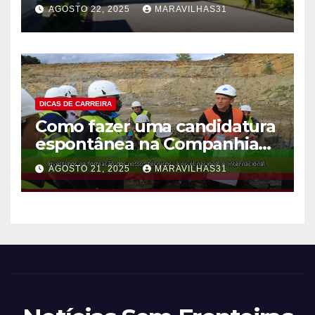
2024 devido à crise pós-
AGOSTO 22, 2025
MARAVILHAS31
eleitoral!
DICAS DE CARREIRA
Como fazer uma candidatura
espontânea na Companhia
Moçambicana de
AGOSTO 21, 2025
MARAVILHAS31
Hidrocarbonetos (CMH)!