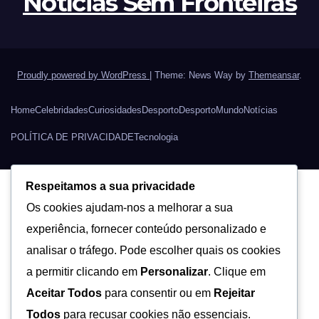
Notícias Sem Fronteiras
Proudly powered by WordPress
|
Theme: News Way by
Themeansar
.
Home
Celebridades
Curiosidades
Desporto
Desporto
Mundo
Notícias
POLÍTICA DE PRIVACIDADE
Tecnologia
Respeitamos a sua privacidade
Os cookies ajudam-nos a melhorar a sua
experiência, fornecer conteúdo personalizado e
analisar o tráfego. Pode escolher quais os cookies
a permitir clicando em
Personalizar
. Clique em
Aceitar Todos
para consentir ou em
Rejeitar
Todos
para recusar cookies não essenciais.