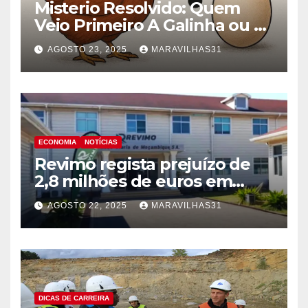
Misterio Resolvido: Quem
Veio Primeiro A Galinha ou o
Ovo!
AGOSTO 23, 2025
MARAVILHAS31
ECONOMIA
NOTÍCIAS
Revimo regista prejuízo de
2,8 milhões de euros em
2024 devido à crise pós-
AGOSTO 22, 2025
MARAVILHAS31
eleitoral!
DICAS DE CARREIRA