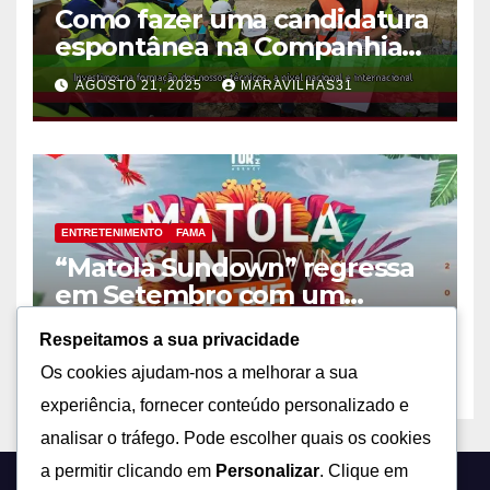
Como fazer uma candidatura
espontânea na Companhia
Moçambicana de
AGOSTO 21, 2025
MARAVILHAS31
Hidrocarbonetos (CMH)!
ENTRETENIMENTO
FAMA
“Matola Sundown” regressa
em Setembro com um
concerto de peso na Matola!
AGOSTO 21, 2025
MARAVILHAS31
Respeitamos a sua privacidade
Os cookies ajudam-nos a melhorar a sua
experiência, fornecer conteúdo personalizado e
analisar o tráfego. Pode escolher quais os cookies
a permitir clicando em
Personalizar
. Clique em