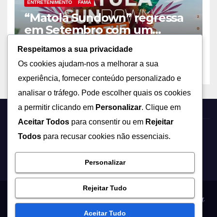
ENTRETENIMENTO
FAMA
“Matola Sundown” regressa
em Setembro com um
concerto de peso na Matola!
AGOSTO 21, 2025
MARAVILHAS31
Respeitamos a sua privacidade
Os cookies ajudam-nos a melhorar a sua
experiência, fornecer conteúdo personalizado e
analisar o tráfego. Pode escolher quais os cookies
a permitir clicando em
Personalizar
. Clique em
Aceitar Todos
para consentir ou em
Rejeitar
Todos
para recusar cookies não essenciais.
Notícias Sem Fronteiras
Personalizar
Rejeitar Tudo
Proudly powered by WordPress
|
Theme: News Way by
Themeansar
.
Aceitar Tudo