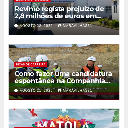
Revimo regista prejuízo de
2,8 milhões de euros em
2024 devido à crise pós-
AGOSTO 22, 2025
MARAVILHAS31
eleitoral!
DICAS DE CARREIRA
Como fazer uma candidatura
espontânea na Companhia
Moçambicana de
AGOSTO 21, 2025
MARAVILHAS31
Hidrocarbonetos (CMH)!