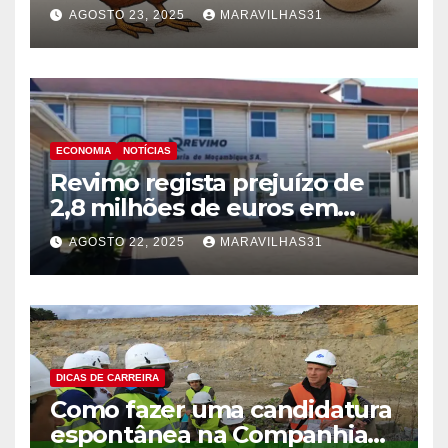
Ovo!
AGOSTO 23, 2025
MARAVILHAS31
ECONOMIA
NOTÍCIAS
Revimo regista prejuízo de
2,8 milhões de euros em
2024 devido à crise pós-
AGOSTO 22, 2025
MARAVILHAS31
eleitoral!
DICAS DE CARREIRA
Como fazer uma candidatura
espontânea na Companhia