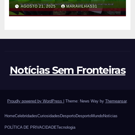
Moçambicana de
AGOSTO 21, 2025
MARAVILHAS31
Hidrocarbonetos (CMH)!
Notícias Sem Fronteiras
Proudly powered by WordPress
|
Theme: News Way by
Themeansar
.
Home
Celebridades
Curiosidades
Desporto
Desporto
Mundo
Notícias
POLÍTICA DE PRIVACIDADE
Tecnologia