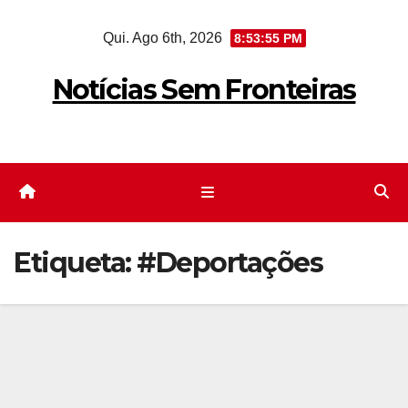
Skip
Qui. Ago 6th, 2026
8:53:55 PM
to
content
Notícias Sem Fronteiras
Etiqueta:
#Deportações