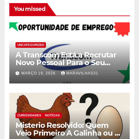
You missed
UNCATEGORIZED
A Transcom Está a Recrutar
Novo Pessoal Para o Seu
Quadro!
MARÇO 19, 2026
MARAVILHAS31
CURIOSIDADES
NOTÍCIAS
Misterio Resolvido: Quem
Veio Primeiro A Galinha ou o