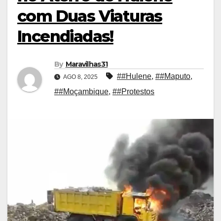
com Duas Viaturas
Incendiadas!
By
Maravilhas31
##Hulene
,
##Maputo
,
AGO 8, 2025
##Moçambique
,
##Protestos