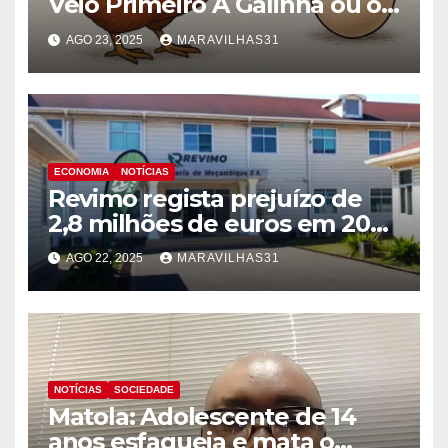
Veio Primeiro A Galinha ou o
Ovo!
AGO 23, 2025
MARAVILHAS31
ECONOMIA
NOTÍCIAS
Revimo regista prejuízo de
2,8 milhões de euros em 2024
devido à crise pós-eleitoral!
AGO 22, 2025
MARAVILHAS31
NOTÍCIAS
SOCIEDADE
Matola: Adolescente de 14
anos esfaqueia e mata o