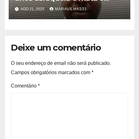
próprio pai após ser
AGO 21, 2025
MARAVILHAS31
repreendido!
Deixe um comentário
O seu endereço de email não será publicado.
Campos obrigatórios marcados com
*
Comentário
*