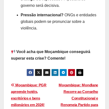
governo será decisiva.
Pressão internacional?
ONGs e entidades
globais podem se pronunciar sobre a
violência.
Você acha que Moçambique conseguirá
superar esta crise? Comente!
Navegação
Moçambique: PGR
Moçambique: Mondlane
apreende hotéis,
Recorre ao Conselho
de
escritórios e bens
Constitucional e
artigos
milionários em 2024!
Renomeia Partido para