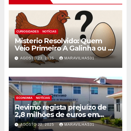
CURIOSIDADES
NOTÍCIAS
Misterio Resolvido: Quem
Veio Primeiro A Galinha ou o
Ovo!
AGOSTO 23, 2025
MARAVILHAS31
ECONOMIA
NOTÍCIAS
Revimo regista prejuízo de
2,8 milhões de euros em
2024 devido à crise pós-
AGOSTO 22, 2025
MARAVILHAS31
eleitoral!